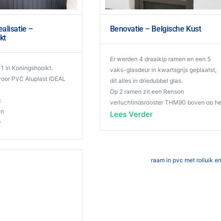
alisatie –
Benovatie – Belgische Kust
kt
Er werden 4 draaikip ramen en een 5
 1 in Koningshooikt.
vaks-glasdeur in kwartsgrijs geplaatst,
voor PVC Aluplast IDEAL
dit alles in driedubbel glas.
Op 2 ramen zit een Renson
:
verluchtingsrooster THM90 boven op he
en
glas.
Lees Verder
ur met sierdeurpaneel “jet
r
De raam krukken zijn voorzien met een
innen en buitenkleur,
knop en het buitentablet is uitgevoerd in
ubbel glas
met
aluminium met afwateringshoeken.
 Inox.
De klant gaf nog even het volgende mee
 ook een kruishouten
Op aanraden van onze benovatiecoach
hebben wij gekozen voor een
chillende offertes
luchtdichte afwerking.
n dan kwamen we de
Onze dank gaat dan ook naar
n Groothandelramen tegen,
Groothandelramen voor de goede