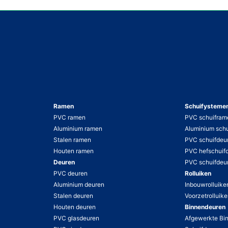
uitenkleur (AP106), die
mooi en speciaal effect
 is zeer solide en ultra
olluik werd ook volledig
innen en buiten geleverd.
Ramen
Schuifysteme
PVC ramen
PVC schuifram
Aluminium ramen
Aluminium sch
Stalen ramen
PVC schuifdeu
Houten ramen
PVC hefschuif
Deuren
PVC schuifdeu
PVC deuren
Rolluiken
Aluminium deuren
Inbouwrolluike
Stalen deuren
Voorzetrolluik
Houten deuren
Binnendeuren
PVC glasdeuren
Afgewerkte Bi