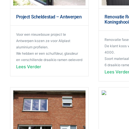
Project Scheldestad – Antwerpen
Renovatie Re
Koningshooi
Voor een nieuwbouw project te
Renovatie fase
Antwerpen kozen ze voor Aliplast
De klant koos 
aluminium profielen.
4000.
We hebben er een schuifdeur, glasdeur
Soort materiaal
en verschillende draaikip ramen geleverd
6 draaikip ram
en geplaatst.
Lees Verder
Dubbele sierde
Lees Verde
De kleur was mat zwart en alle ramen
zwart” matte b
werden voorzien van driedubbel gelaagd
uitgevoerd in
d
glas.
deurtrekkers in
In een later stadium wordt er nog een
Het glas heeft
deurtrekker in Inox geïnstalleerd.
glasroede.
De familie Vandevoorde wil graag het
We hadden vers
volgende meegeven: Dankzij de
opgevraagd e
persoonlijke aanpak en aanbod hebben
online tool va