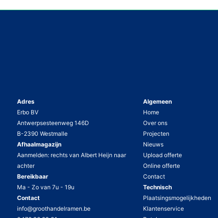
matte zwarte b
ramen,
voor een heel 
om 07.30 u is GroothandelRamen met 2
zorgt.
man gestart met de plaatsing van alle
Het vliegenraam
kaders.
fijn!
Na 16 werkuren en een leuke
Het aluminium r
samenwerking waren er
10
pvc
in het zwart, b
ramen
,
6
ramen met rolluiken
en
2
pvc
deuren
geplaatst, opgespoten en met pur
inbegrepen.
Adres
Algemeen
Ze waren zeer tevreden over de service,
Erbo BV
Home
afwerking en scherpe prijzen.
Antwerpsesteenweg 146D
Over ons
B-2390 Westmalle
Projecten
Afhaalmagazijn
Nieuws
Aanmelden: rechts van Albert Heijn naar
Upload offerte
achter
Online offerte
Bereikbaar
Contact
Ma - Zo van 7u - 19u
Technisch
Contact
Plaatsingsmogelijkheden
info@groothandelramen.be
Klantenservice