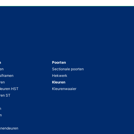
n
Poorten
en
Sectionale poorten
uiframen
Hekwerk
ren
Kleuren
deuren HST
Kleurenwaaier
ren ST
n
en
nnendeuren