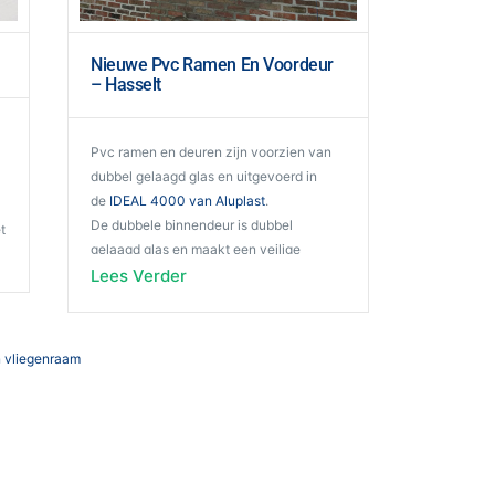
Nieuwe Pvc Ramen En Voordeur
– Hasselt
Pvc ramen en deuren zijn voorzien van
dubbel gelaagd glas en uitgevoerd in
de
IDEAL 4000 van Aluplast
.
De dubbele binnendeur is dubbel
t
gelaagd glas en maakt een veilige
scheiding.
Lees Verder
Het raam is voorzien van een extra brede
tussenstijl, zodat langs binnen eraan kan
gewerkt worden met een wand in
:
gipsplaat.
Op vraag van de klant hebben we
rondom de buitendeur nog een afwerking
in pleisterwerk voorzien.