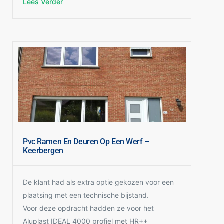
Lees Verder
De raam krukken zijn voorzien met een knop en
het buitentablet is uitgevoerd in aluminium met
afwateringshoeken.
De klant gaf nog even het volgende mee: Op
aanraden van onze benovatiecoach hebben wij
gekozen voor een luchtdichte afwerking.
Onze dank gaat dan ook naar
Groothandelramen voor de goede uitvoering en
snelle levering.
40 dagen na bestelling was alles geplaatst.
Pvc Ramen En Deuren Op Een Werf –
Keerbergen
De klant had als extra optie gekozen voor een
plaatsing met een technische bijstand.
Voor deze opdracht hadden ze voor het
Aluplast IDEAL 4000 profiel met HR++