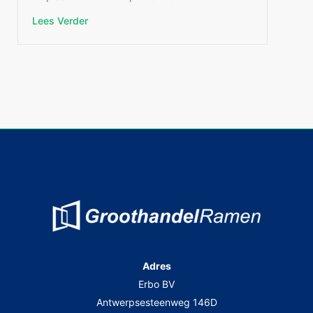
hoogrendementsglas
ug 1.0 gekozen.
Lees Verder
Nadat GroothandelRamen bij de levering alle
vleugels gemarkeerd had, heeft de vader en
zoon alle ramen, kaders en vleugels naar het
juiste lokaal gebracht.
De volgende dag zijn ze s’morgens vroeg
begonnen met het uitbreken van de ramen,
om 07.30 u is GroothandelRamen met 2 man
gestart met de plaatsing van alle kaders.
Na 16 werkuren en een leuke samenwerking
waren er
10
pvc ramen
,
6
ramen met
rolluiken
en
2
pvc deuren
geplaatst,
opgespoten en met pur inbegrepen.
Ze waren zeer tevreden over de service,
Adres
afwerking en scherpe prijzen.
Erbo BV
Antwerpsesteenweg 146D