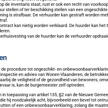
p de inventaris staat, rust er ook een recht van voorkoo
ur stellen of ter beschikking stellen van een ongeschikte
ng is strafbaar. De verhuurder kan gestraft worden me
traf.
ntract kan nietig worden verklaard. De huurder kan het 
deren.
herhuisvesting van de huurder kan de verhuurder opdraai
gen
t de procedure tot ongeschikt- en onbewoonbaarverklarin
inspectie en advies van Wonen-Vlaanderen, de betrokken
 waarbij de veiligheid of de gezondheid van bewoners, o
evaar is, kan de burgemeester zelf optreden.
 in toepassing van artikel 135, §2 van de Nieuwe Gemee
e hij noodzakelijk acht, bijvoorbeeld een bevel tot ontr
utten of een onbewoonbaarverklaring, zolang die maatre