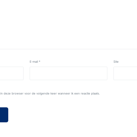
E-mail
*
Site
n in deze browser voor de volgende keer wanneer ik een reactie plaats.