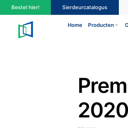
Bestel hier!
Sierdeurcatalogus
Home
Producten
O
Premi
202