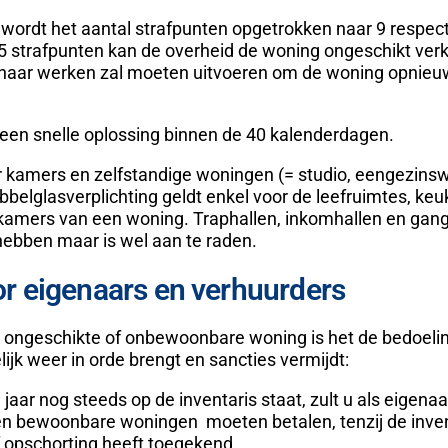
 wordt het aantal strafpunten opgetrokken naar 9 respect
5 strafpunten kan de overheid de woning ongeschikt verk
enaar werken zal moeten uitvoeren om de woning opnieu
een snelle oplossing binnen de 40 kalenderdagen.
r kamers en zelfstandige woningen (= studio, eengezins
belglasverplichting geldt enkel voor de leefruimtes, keu
amers van een woning. Traphallen, inkomhallen en gan
hebben maar is wel aan te raden.
r eigenaars en verhuurders
n ongeschikte of onbewoonbare woning is het de bedoeli
ijk weer in orde brengt en sancties vermijdt:
jaar nog steeds op de inventaris staat, zult u als eigenaa
en bewoonbare woningen moeten betalen, tenzij de inve
of opschorting heeft toegekend.