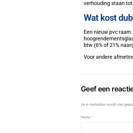
verhouding staan tot 
Wat kost dubb
Een nieuw pvc raam ,
hoogrendementsglas 
btw (6% of 21% naar
Voor andere afmeting
Geef een reacti
Je e-mailadres wordt niet gepu
Reactie
*