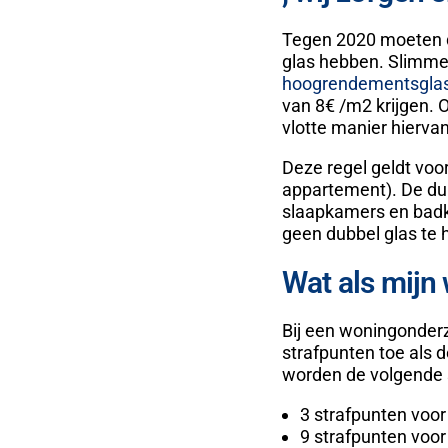
Tegen 2020 moeten d
glas hebben. Slimme
hoogrendementsgla
van 8€ /m2 krijgen. 
vlotte manier hierva
Deze regel geldt voo
appartement). De dub
slaapkamers en badk
geen dubbel glas te 
Wat als mijn 
Bij een woningonder
strafpunten toe als 
worden de volgende s
3 strafpunten voo
9 strafpunten voo