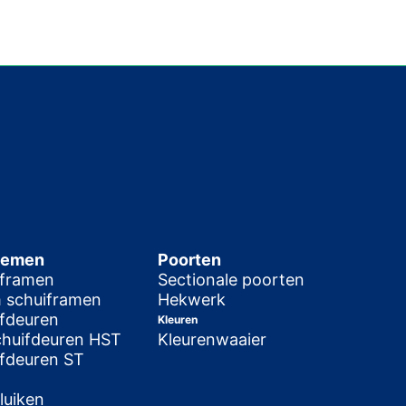
temen
Poorten
iframen
Sectionale poorten
 schuiframen
Hekwerk
fdeuren
Kleuren
chuifdeuren HST
Kleurenwaaier
fdeuren ST
luiken