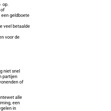
p op.
 of
t een geldboete
te veel betaalde
en voor de
g niet snel
 partijen
mwonenden of
ntewet alle
uiming, een
gelen in