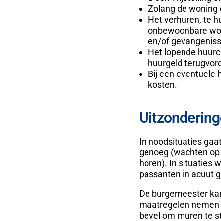
Zolang de woning o
Het verhuren, te hu
onbewoonbare woni
en/of gevangeniss
Het lopende huurco
huurgeld terugvor
Bij een eventuele 
kosten.
Uitzonderin
In noodsituaties gaa
genoeg (wachten op 
horen). In situaties
passanten in acuut g
De burgemeester kan
maatregelen nemen di
bevel om muren te st