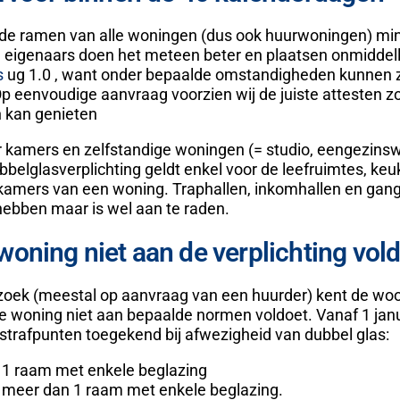
e ramen van alle woningen (dus ook huurwoningen) mi
 eigenaars doen het meteen beter en plaatsen onmiddell
s
ug 1.0 , want onder bepaalde omstandigheden kunnen 
Op eenvoudige aanvraag voorzien wij de juiste attesten z
n kan genieten
r kamers en zelfstandige woningen (= studio, eengezins
belglasverplichting geldt enkel voor de leefruimtes, keu
amers van een woning. Traphallen, inkomhallen en gan
hebben maar is wel aan te raden.
woning niet aan de verplichting vol
zoek (meestal op aanvraag van een huurder) kent de wo
de woning niet aan bepaalde normen voldoet. Vanaf 1 jan
trafpunten toegekend bij afwezigheid van dubbel glas:
r 1 raam met enkele beglazing
r meer dan 1 raam met enkele beglazing.