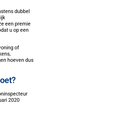
nstens dubbel
ijk
ze een premie
odat u op een
woning of
kens,
gen hoeven dus
doet?
oninspecteur
uari 2020