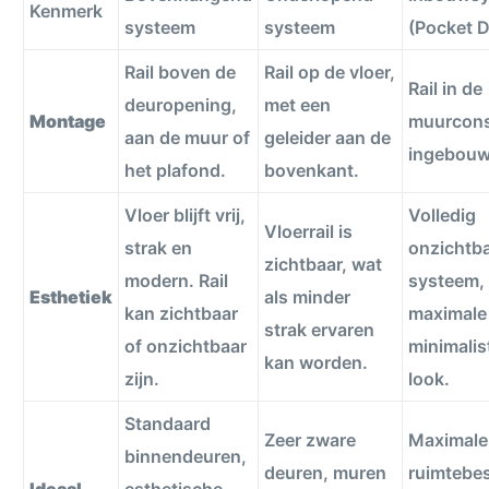
Kenmerk
systeem
systeem
(Pocket 
Rail boven de
Rail op de vloer,
Rail in de
deuropening,
met een
Montage
muurcons
aan de muur of
geleider aan de
ingebouw
het plafond.
bovenkant.
Vloer blijft vrij,
Volledig
Vloerrail is
strak en
onzichtb
zichtbaar, wat
modern. Rail
systeem,
Esthetiek
als minder
kan zichtbaar
maximale
strak ervaren
of onzichtbaar
minimalis
kan worden.
zijn.
look.
Standaard
Zeer zware
Maximale
binnendeuren,
deuren, muren
ruimtebes
Ideaal
esthetische