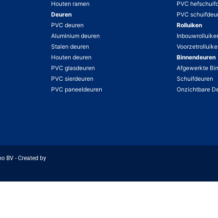
Houten ramen
PVC hefschuif
Deuren
PVC schuifdeu
PVC deuren
Rolluiken
Aluminium deuren
Inbouwrolluike
Stalen deuren
Voorzetrolluik
Houten deuren
Binnendeuren
PVC glasdeuren
Afgewerkte Bi
PVC sierdeuren
Schuifdeuren
PVC paneeldeuren
Onzichtbare D
bo BV - Created by