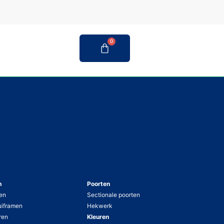
0
n
Poorten
en
Sectionale poorten
uiframen
Hekwerk
ren
Kleuren