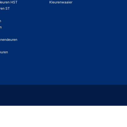
deuren HST
Kleurenwaaier
ren ST
n
en
nnendeuren
euren