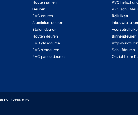
Houten ramen
PVC hefschuif
Deuren
PVC schuifdeu
PVC deuren
Rolluiken
Aluminium deuren
Inbouwrolluike
Stalen deuren
Voorzetrolluik
Houten deuren
Binnendeuren
PVC glasdeuren
Afgewerkte Bi
PVC sierdeuren
Schuifdeuren
PVC paneeldeuren
Onzichtbare D
bo BV - Created by