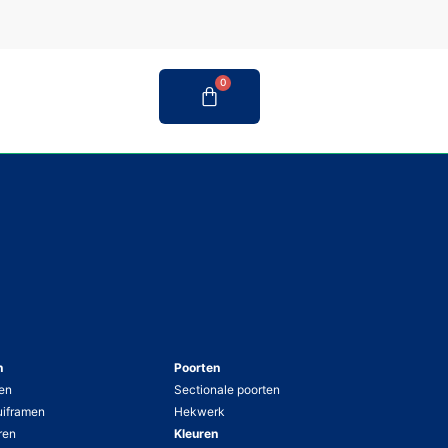
0
n
Poorten
en
Sectionale poorten
uiframen
Hekwerk
ren
Kleuren