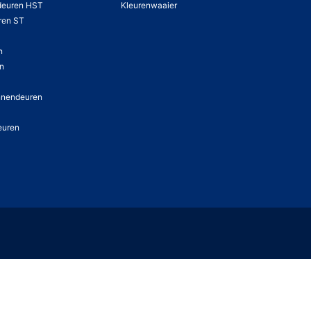
deuren HST
Kleurenwaaier
ren ST
n
en
nnendeuren
euren