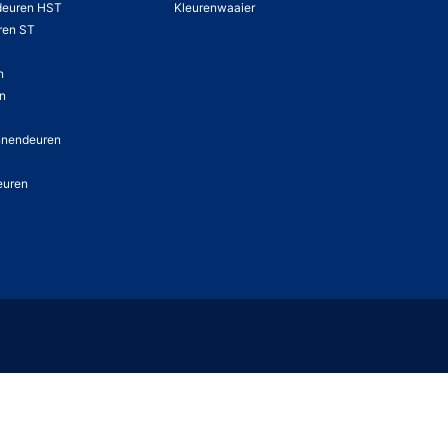
deuren HST
Kleurenwaaier
ren ST
n
en
nnendeuren
euren