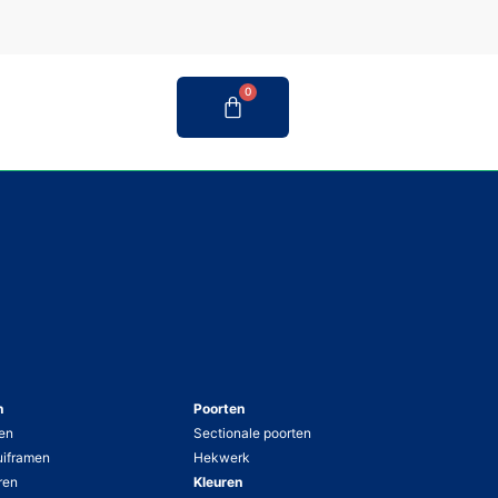
0
n
Poorten
en
Sectionale poorten
uiframen
Hekwerk
ren
Kleuren