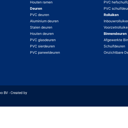
Houten ramen
PVC hefschuif
Deuren
PVC schuifdeu
PVC deuren
Rolluiken
Aluminium deuren
Inbouwrolluike
Stalen deuren
Voorzetrolluik
Houten deuren
Binnendeuren
PVC glasdeuren
Afgewerkte Bi
PVC sierdeuren
Schuifdeuren
PVC paneeldeuren
Onzichtbare D
bo BV - Created by